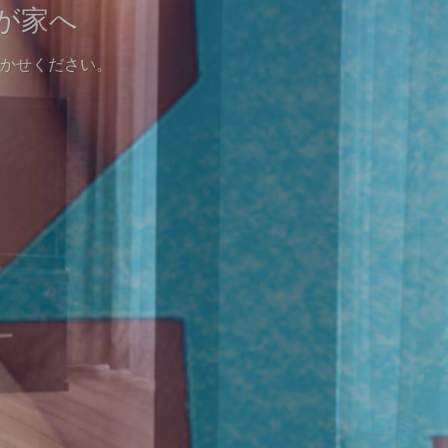
が家へ
ださい
かせください。
相談ください。