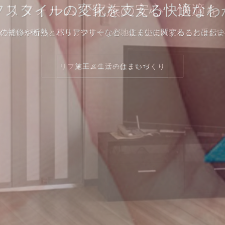
フスタイルの変化を支える快適なわ
ォーム・住まいのプロにご相談く
リフォームで家族の安心・快適を
の補修や断熱、バリアフリーなど、住まいに関することはおま
事期間に関する疑問、予算やローンについてなど、お気軽にご
住まいがもっと暮らしやすく、心地よく生まれ変わるお手伝い
リフォーム生活の住まいづくり
リフォーム生活の住まいづくり
施工メニューはこちら
リフォームの流れ
よくあるご質問
よくあるご質問